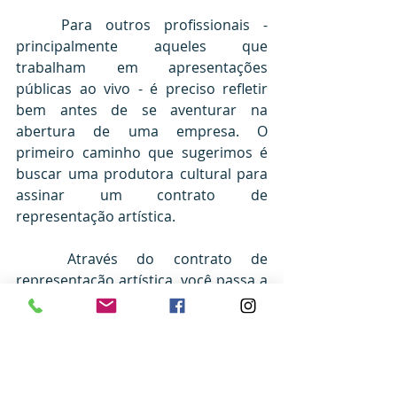
	Para outros profissionais - 
principalmente aqueles que 
trabalham em apresentações 
públicas ao vivo - é preciso refletir 
bem antes de se aventurar na 
abertura de uma empresa. O 
primeiro caminho que sugerimos é 
buscar uma produtora cultural para 
assinar um contrato de 
representação artística.
	Através do contrato de 
representação artística, você passa a 
ser representado pela produtora 
cultural nos contratos em que achar 
necessário, e o pagamento pelo seu 
serviço passa a ser intermediado 
pela empresa de produção cultural.