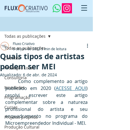
Post
Registre-se
Todas as publicações
Fluxo Criativo
Todas as publicações
6 de jun. de 2022
3 min de leitura
Quais tipos de artistas
Clientes
podem ser MEI
Produção Local
Atualizado:
6 de abr. de 2024
Consultoria
	Como complemento ao artigo 
Novidades
publicado em 2020 (
ACESSE AQUI
) 
resolvi escrever este artigo 
Programação
complementar sobre a natureza 
Cursos
profissional do artista e seu 
enquadramento no programa do 
Projetos próprios
Microempreendedor Individual - MEI.
Produção Cultural